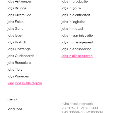
jobs Antwerpen
jobs in productie
jobs Brugge
jobs in bouw
jobs Diksmuide
jobs in elektriciteit
jobs Eeklo
jobs in logistiek
jobs Gent
jobs in metaal
jobs Ieper
jobs in administratie
jobs Kortrijk
jobs in management
jobs Oostende
jobs in engineering
jobs Oudenaarde
jobs in alle sectoren
jobs Roeselare
jobs Tielt
jobs Waregem
vind jobs in alle regio’s
menu
bvba absolute@work
VG. 2019/U - W.DISP.999
Vind Jobs
BHG.00558-406-20160504