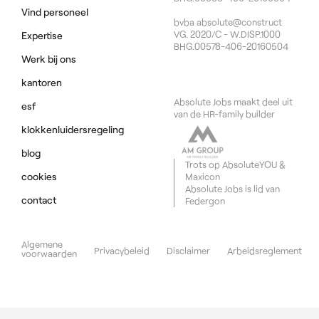
Vind personeel
bvba absolute@construct
VG. 2020/C - W.DISP.1000
Expertise
BHG.00578-406-20160504
Werk bij ons
kantoren
Absolute Jobs maakt deel uit
esf
van de HR-family builder
klokkenluidersregeling
blog
Trots op
AbsoluteYOU
&
cookies
Maxicon
Absolute Jobs is lid van
contact
Federgon
Algemene
Privacybeleid
Disclaimer
Arbeidsreglement
voorwaarden