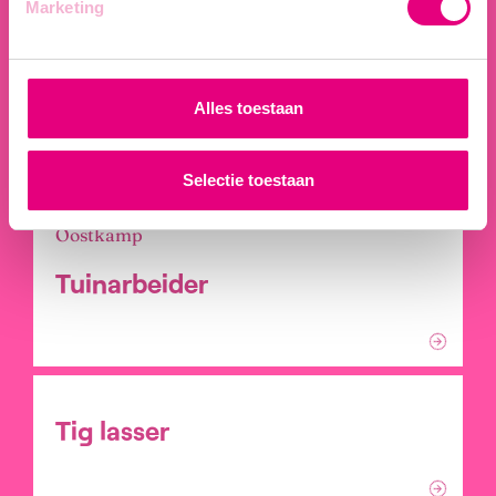
Marketing
Hooglede
KRAANMAN
Alles toestaan
Selectie toestaan
Oostkamp
Tuinarbeider
Tig lasser