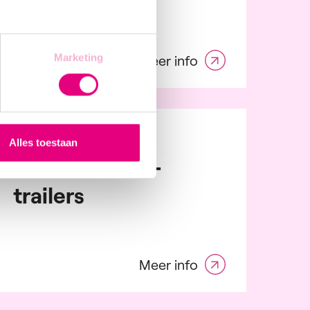
Marketing
Meer info
Zeebrugge / Dagwerk
Alles toestaan
Mechanieker -
trailers
Meer info