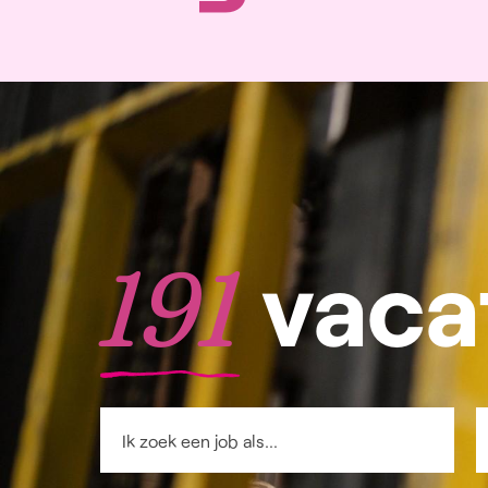
vacat
191