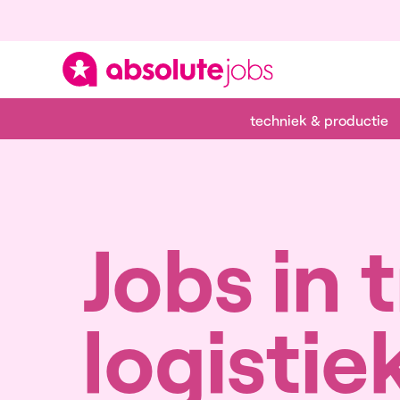
techniek & productie
Jobs in 
logistie