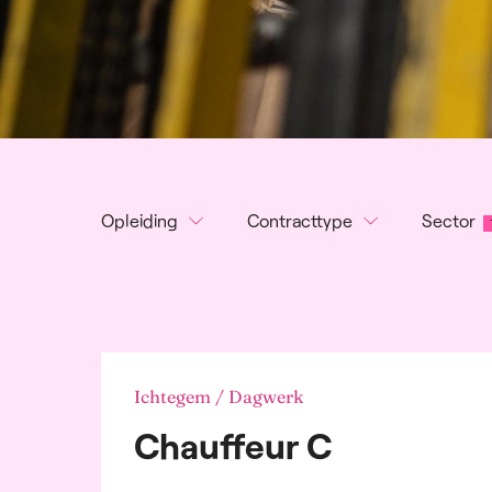
Opleiding
Contracttype
Sector
Geen
Dagwerk
Rec
en P
Lager onderwijs
Nachtwerk
Lan
Secundair onderwijs
Volcontinu
voed
Bachelor
Onderbroken dienst
Alg
Master
2-ploegenstelsel
And
Ichtegem / Dagwerk
3-ploegenstelsel
Audi
Weekend
Chauffeur C
Aut
Bank
dien