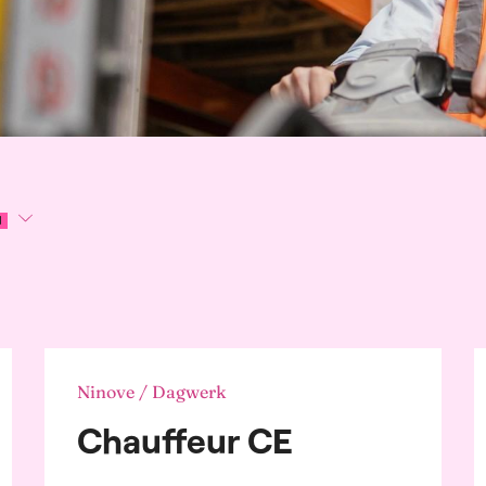
lame, Communicatie
ublic Relations
dbouw en
ingsindustrie
emene diensten
ere sectoren
Ninove / Dagwerk
ting & Accounting
Chauffeur CE
omotive sector
ing, financiële
sten en verzekering