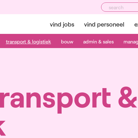
vind jobs
vind personeel
e
transport & logistiek
bouw
admin & sales
mana
transport &
k