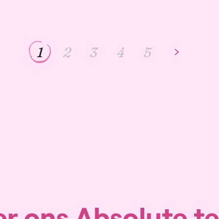
1
2
3
4
5
r ons Absolute t