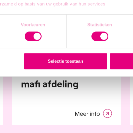
erzameld op basis van uw gebruik van hun services.
nsten
iel, kledij en mode
tgoed
Voorkeuren
Statistieken
Meer info
e tijd en toerisme
Zeebrugge / Dagwerk
Selectie toestaan
Half automaat lasser
mafi afdeling
Meer info