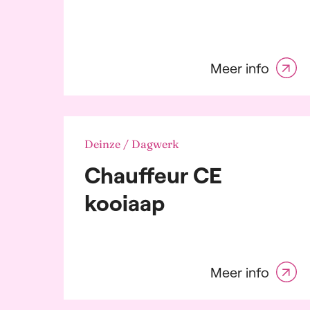
Bou
Che
Pet
Con
Meer info
Dist
logi
elek
Ene
Far
Deinze / Dagwerk
indu
Chauffeur CE
Fas
Goo
kooiaap
Graf
Groo
Cate
Pers
sele
Meer info
IT e
Leg