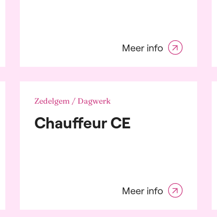
w
mische en
rochemische sector
sulting
Meer info
ributie, transport en
stiek
triciteit
rgie
maceutische
Zedelgem / Dagwerk
strie
Chauffeur CE
t Moving Consumer
ds and Durables
ische industrie
t- en kleinhandel
ring
oneel, werving en
ctie
Meer info
n Internet
al