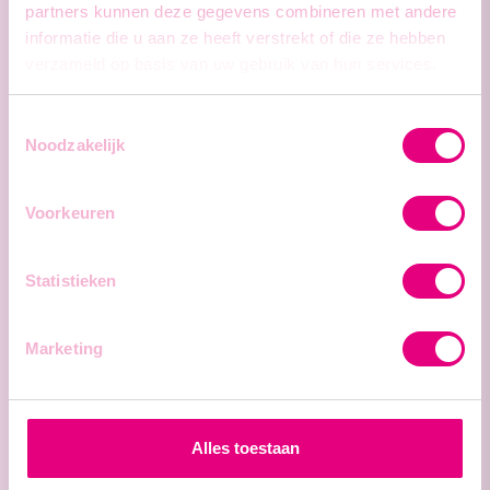
partners kunnen deze gegevens combineren met andere
informatie die u aan ze heeft verstrekt of die ze hebben
Middelkerke / Dagwerk
verzameld op basis van uw gebruik van hun services.
Student SLAGERIJ
Toestemmingsselectie
Noodzakelijk
Voorkeuren
Middelkerke / Dagwerk
Jobstudent SLAGERIJ
Statistieken
Marketing
Middelkerke / Dagwerk
Alles toestaan
FLEXI kok slagerij