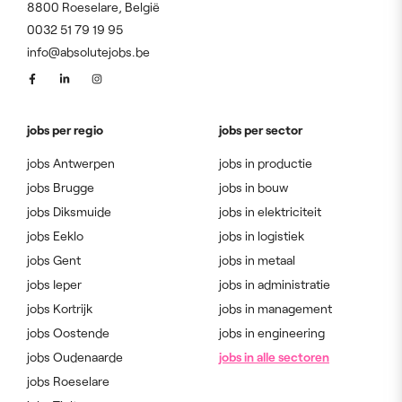
8800 Roeselare, België
0032 51 79 19 95
info@absolutejobs.be
jobs per regio
jobs per sector
jobs Antwerpen
jobs in productie
jobs Brugge
jobs in bouw
jobs Diksmuide
jobs in elektriciteit
jobs Eeklo
jobs in logistiek
jobs Gent
jobs in metaal
jobs Ieper
jobs in administratie
jobs Kortrijk
jobs in management
jobs Oostende
jobs in engineering
jobs Oudenaarde
jobs in alle sectoren
jobs Roeselare