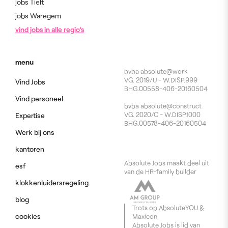
jobs Tielt
jobs Waregem
vind jobs in alle regio’s
menu
bvba absolute@work
VG. 2019/U - W.DISP.999
Vind Jobs
BHG.00558-406-20160504
Vind personeel
bvba absolute@construct
VG. 2020/C - W.DISP.1000
Expertise
BHG.00578-406-20160504
Werk bij ons
kantoren
Absolute Jobs maakt deel uit
esf
van de HR-family builder
klokkenluidersregeling
blog
Trots op
AbsoluteYOU
&
cookies
Maxicon
Absolute Jobs is lid van