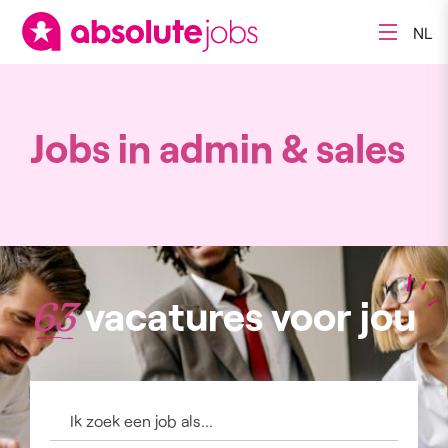
NL
Jobs in admin & sales
vacatures voor jou
63