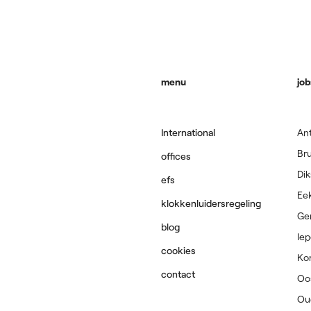
menu
job
International
An
Br
offices
Di
efs
Ee
klokkenluidersregeling
Ge
blog
Iep
cookies
Kor
contact
Oo
Ou