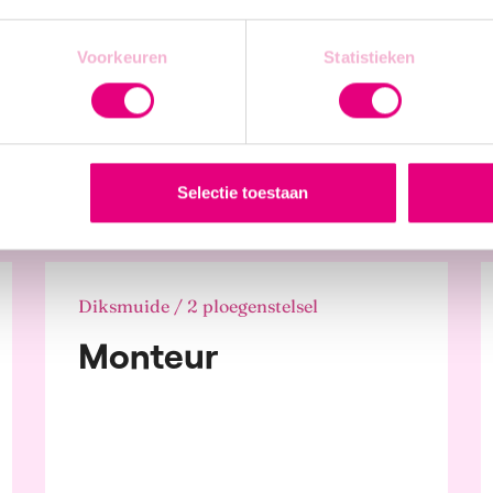
e and Environment
Зварювальник
tion and Training
Voorkeuren
Statistieken
arch and
lopment
c Administration
on-Profit
c Services
More info
communications
Selectie toestaan
ces
les, Clothing, and
on
Estate Sector
Diksmuide / 2 ploegenstelsel
re and Tourism
Monteur