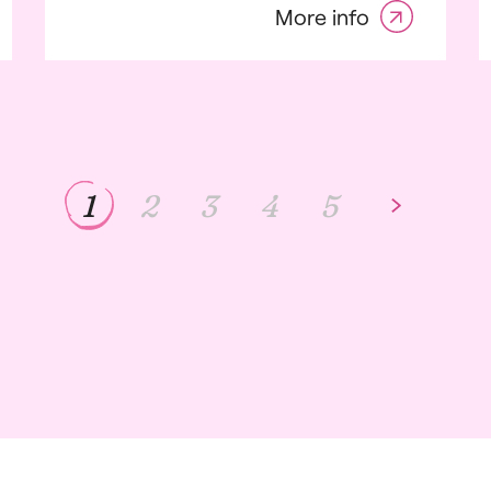
More info
1
2
3
4
5