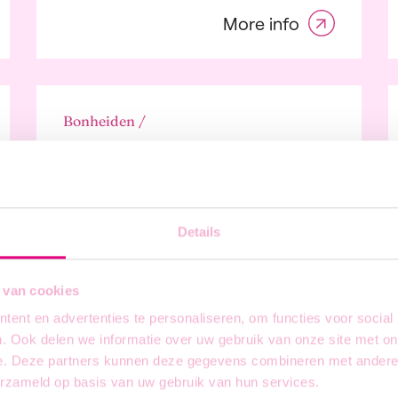
ing Industry
More info
rvices,
itment, and
tion
d Internet
 Sector
Bonheiden /
ulture,
Bread Baker
tainment, and
s
ulture, Forestry,
ishing
acturing and
Details
ction
, Audiovisual
More info
try, and Publishing
 van cookies
al Technology
ent en advertenties te personaliseren, om functies voor social
al, Social, and
. Ook delen we informatie over uw gebruik van onze site met on
hcare
e. Deze partners kunnen deze gegevens combineren met andere i
 Industry
Kuurne / Dagwerk
erzameld op basis van uw gebruik van hun services.
g