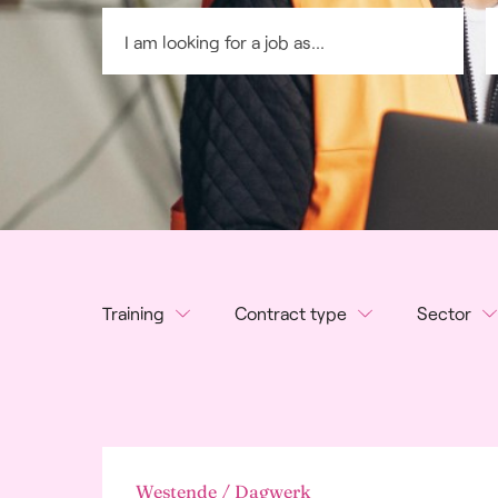
Training
Contract type
Sector
None
Day Work
Adver
Comm
Primary Education
Night Work
PR
Secondary Education
Continuous
Agric
Bachelor
Interrupted Service
Indus
Master
2 Shift System
Gener
Westende / Dagwerk
3 Shift System