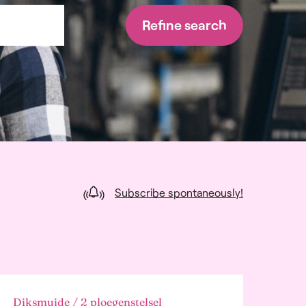
Refine search
Subscribe spontaneously!
Diksmuide / 2 ploegenstelsel