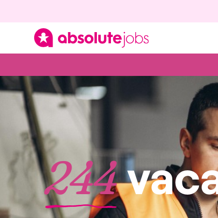
vaca
244