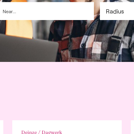
tising,
unications, and
ulture and Food
try
al Services
Deinze / Dagwerk