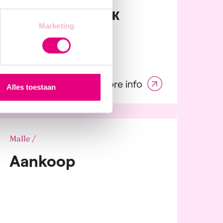
Покрівельник
Marketing
More info
Alles toestaan
Malle /
Aankoop