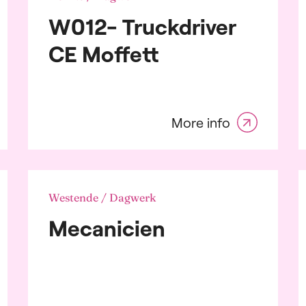
 Sectors
W012- Truckdriver
ing and
unting
CE Moffett
otive Sector
ng, Financial
ces, and Insurance
ing and
ruction
More info
ical and
chemical Industry
lting
ibution, Transport,
ogistics
Westende / Dagwerk
icity
gy
Mecanicien
aceutical Industry
 Moving Consumer
s and Durables
ic Industry
sale and Retail