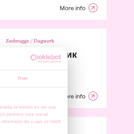
More info
Zeebrugge / Dagwerk
Зварювальник
Over
More info
 media te bieden en om ons
ze partners voor social
nformatie die u aan ze heeft
Veurne / Dagwerk