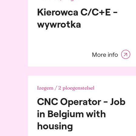
Other
Weekend
Kierowca C/C+E -
Audit
Acco
wywrotka
Autom
Banki
Servi
Build
Const
More info
Chem
Petro
Consu
Distr
and L
Izegem / 2 ploegenstelsel
Electr
CNC Operator - Job
Ener
Pharm
in Belgium with
Fast
Good
housing
Graph
Whole