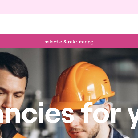
selectie & rekrutering
ncies for 