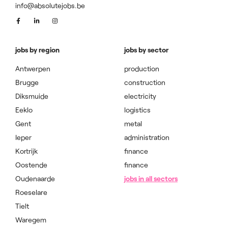
info@absolutejobs.be
jobs by region
jobs by sector
Antwerpen
production
Brugge
construction
Diksmuide
electricity
Eeklo
logistics
Gent
metal
Ieper
administration
Kortrijk
finance
Oostende
finance
Oudenaarde
jobs in all sectors
Roeselare
Tielt
Waregem