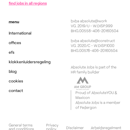
find jobs in all regions
bvba absolute@work
menu
VG. 2019/U - W.DISP.999
BHG.00558-406-20160504
International
bvba absolute@construct
offices
VG. 2020/C - W.DISP.1000
BHG.00578-406-20160504
efs
klokkenluidersregeling
Absolute Jobs is part of the
blog
HR family builder
cookies
contact
Proud of
AbsoluteYOU
&
Maxicon
Absolute Jobs is a member
of
Federgon
General terms
Privacy
Disclaimer
Arbeidsregelment
and conditions
policy