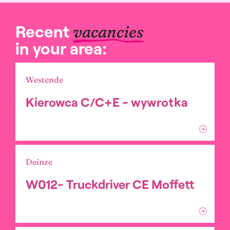
Recent
vacancies
in your area:
Westende
Kierowca C/C+E - wywrotka
Deinze
W012- Truckdriver CE Moffett