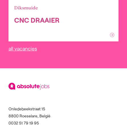
Diksmuide
CNC DRAAIER
all vacancies
Onledebeekstraat 15
8800 Roeselare, België
0032 51 79 19 95