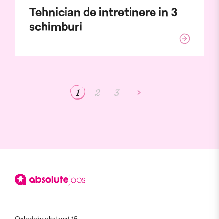
Tehnician de intretinere in 3
schimburi
1
2
3
Onledebeekstraat 15