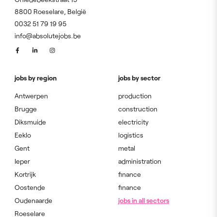
8800 Roeselare, België
0032 51 79 19 95
info@absolutejobs.be
jobs by region
jobs by sector
Antwerpen
production
Brugge
construction
Diksmuide
electricity
Eeklo
logistics
Gent
metal
Ieper
administration
Kortrijk
finance
Oostende
finance
Oudenaarde
jobs in all sectors
Roeselare