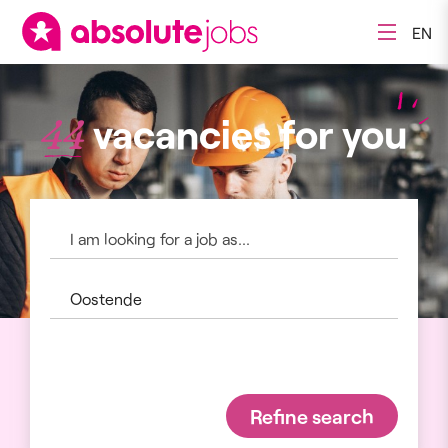
EN
vacancies for you
44
Refine search