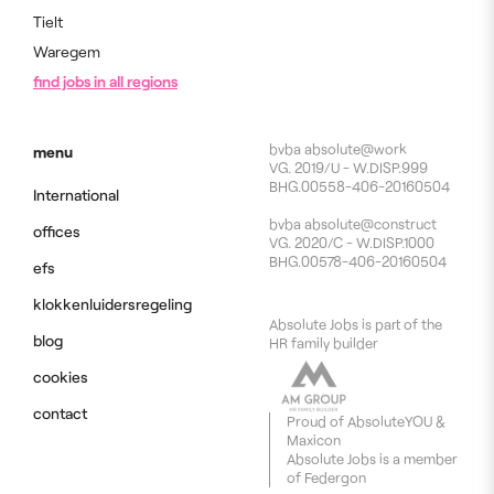
Tielt
Waregem
find jobs in all regions
bvba absolute@work
menu
VG. 2019/U - W.DISP.999
BHG.00558-406-20160504
International
bvba absolute@construct
offices
VG. 2020/C - W.DISP.1000
BHG.00578-406-20160504
efs
klokkenluidersregeling
Absolute Jobs is part of the
blog
HR family builder
cookies
contact
Proud of
AbsoluteYOU
&
Maxicon
Absolute Jobs is a member
of
Federgon