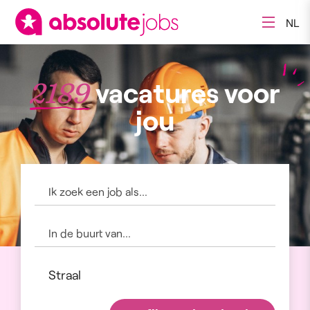
NL
vacatures voor
2189
jou