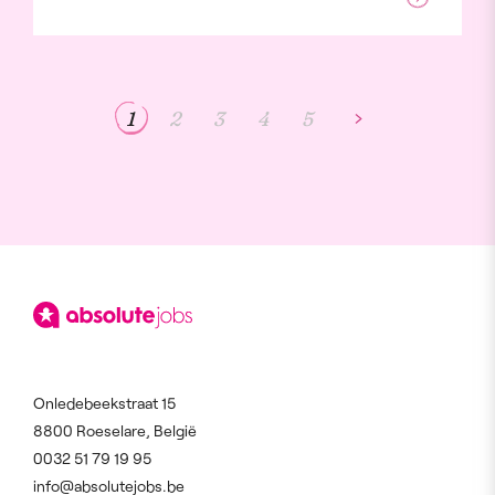
1
2
3
4
5
Onledebeekstraat 15
8800 Roeselare, België
0032 51 79 19 95
info@absolutejobs.be