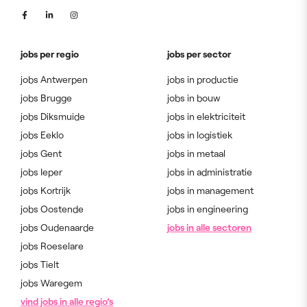
jobs per regio
jobs per sector
jobs Antwerpen
jobs in productie
jobs Brugge
jobs in bouw
jobs Diksmuide
jobs in elektriciteit
jobs Eeklo
jobs in logistiek
jobs Gent
jobs in metaal
jobs Ieper
jobs in administratie
jobs Kortrijk
jobs in management
jobs Oostende
jobs in engineering
jobs Oudenaarde
jobs in alle sectoren
jobs Roeselare
jobs Tielt
jobs Waregem
vind jobs in alle regio’s