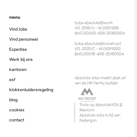
menu
bvba absolute@work
VG. 2019/U - W.DISP.999
Vind Jobs
BHG.00558-406-20160504
Vind personeel
bvba absolute@construct
VG. 2020/C - W.DISP.1000
Expertise
BHG.00578-406-20160504
Werk bij ons
kantoren
Absolute Jobs maakt deel uit
esf
van de HR-family builder
klokkenluidersregeling
blog
Trots op
AbsoluteYOU
&
cookies
Maxicon
Absolute Jobs is lid van
contact
Federgon