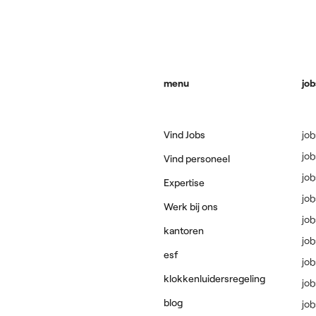
menu
job
Vind Jobs
jo
jo
Vind personeel
jo
Expertise
job
Werk bij ons
job
kantoren
job
esf
job
klokkenluidersregeling
jo
blog
jo