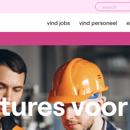
vind jobs
vind personeel
e
tures voor