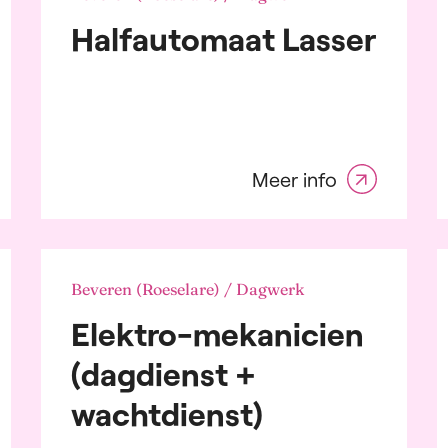
ting & Accounting
Halfautomaat Lasser
omotive sector
ing, financiële
sten en verzekering
w
mische en
rochemische sector
sulting
Meer info
ributie, transport en
stiek
triciteit
rgie
maceutische
Beveren (Roeselare) / Dagwerk
strie
Elektro-mekanicien
t Moving Consumer
ds and Durables
(dagdienst +
ische industrie
t- en kleinhandel
wachtdienst)
ring
oneel, werving en