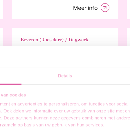
ctie
Meer info
n Internet
al
t, cultuur,
rtainment en sport
dbouw, bos en
Beveren (Roeselare) / Dagwerk
rij
Magazijnier
ductie
a, audiovisuele
strie en uitgeverijen
ische technologie
Details
isch en gezondheid
alindustrie
Meer info
industrie
 van cookies
uur en omgeving
ent en advertenties te personaliseren, om functies voor social
eiding
. Ook delen we informatie over uw gebruik van onze site met on
erzoek en
e. Deze partners kunnen deze gegevens combineren met andere i
ikkeling
Beveren (Roeselare) / Dagwerk
erzameld op basis van uw gebruik van hun services.
rheidsdiensten en