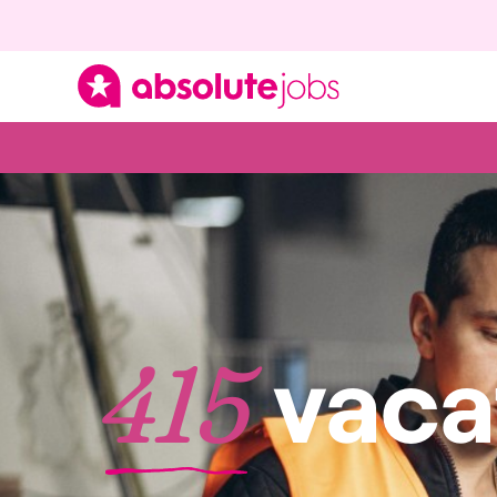
vaca
415