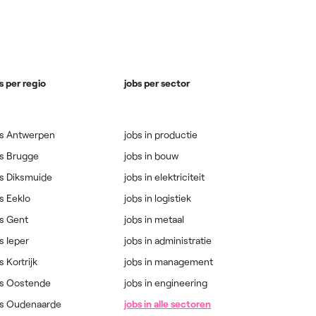
s per regio
jobs per sector
bs Antwerpen
jobs in productie
bs Brugge
jobs in bouw
bs Diksmuide
jobs in elektriciteit
s Eeklo
jobs in logistiek
s Gent
jobs in metaal
s Ieper
jobs in administratie
s Kortrijk
jobs in management
bs Oostende
jobs in engineering
bs Oudenaarde
jobs in alle sectoren