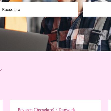
lame, Communicatie
ublic Relations
dbouw en
ingsindustrie
emene diensten
ere sectoren
Beveren (Roeselare) / Dagwerk