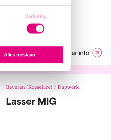
PLOEGBAAS
Marketing
AANLEG
Meer info
Alles toestaan
Beveren (Roeselare) / Dagwerk
Lasser MIG