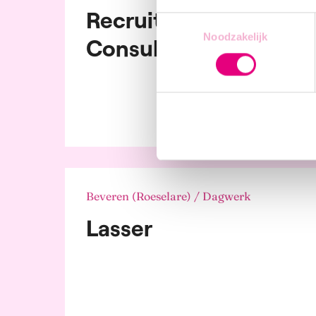
non-
Recruitment
Toestemmingsselectie
Ope
dien
Noodzakelijk
Consultant
Tel
die
Text
Vas
Meer info
Vrij
Beveren (Roeselare) / Dagwerk
Lasser