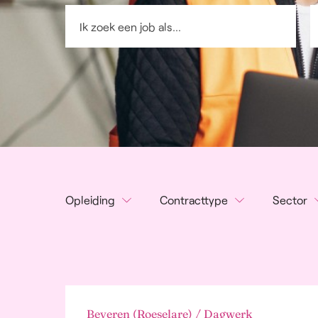
Opleiding
Contracttype
Sector
Geen
Dagwerk
Rec
en P
Lager onderwijs
Nachtwerk
Lan
Secundair onderwijs
Volcontinu
voed
Bachelor
Onderbroken dienst
Alg
Master
2-ploegenstelsel
And
Beveren (Roeselare) / Dagwerk
3-ploegenstelsel