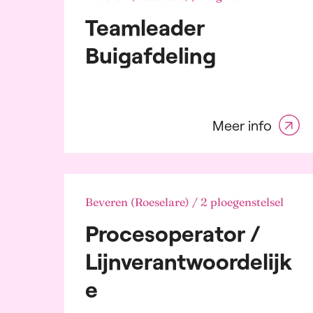
Audi
Weekend
Teamleader
Aut
Bank
Buigafdeling
dien
Bou
Che
Pet
Con
Meer info
Dist
logi
elek
Ene
Far
Beveren (Roeselare) / 2 ploegenstelsel
indu
Procesoperator /
Fas
Goo
Lijnverantwoordelijk
Graf
Groo
e
Cate
Pers