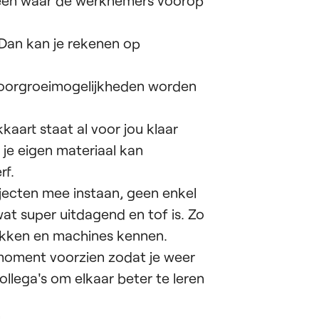
 een waar de werknemers voorop
 Dan kan je rekenen op
doorgroeimogelijkheden worden
aart staat al voor jou klaar
 je eigen materiaal kan
rf.
rojecten mee instaan, geen enkel
 wat super uitdagend en tof is. Zo
plekken en machines kennen.
n moment voorzien zodat je weer
lega's om elkaar beter te leren