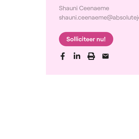
Shauni Ceenaeme
shauni.ceenaeme@absolutej
Solliciteer nu!