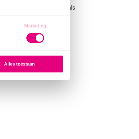
r relevante werkervaring als
.
Marketing
rken.
.
Alles toestaan