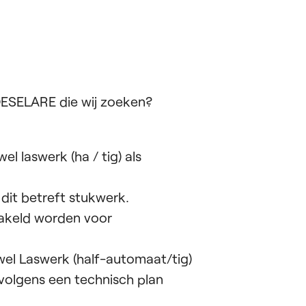
ROESELARE die wij zoeken?
el laswerk (ha / tig) als
, dit betreft stukwerk.
hakeld worden voor
owel Laswerk (half-automaat/tig)
volgens een technisch plan