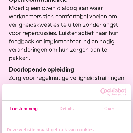
Moedig een open dialoog aan waar
werknemers zich comfortabel voelen om
veiligheidskwesties te uiten zonder angst
voor repercussies. Luister actief naar hun
feedback en implementeer indien nodig
veranderingen om hun zorgen aan te
pakken.
Doorlopende opleiding
Zorg voor regelmatige veiligheidstrainingen
om ervoor te zorgen dat werknemers zijn
uitgerust met de kennis en vaardigheden
om gevaren te identificeren en risico's
Toestemming
Details
Over
effectief te beperken.
Cultuur van respect stimuleren
Deze website maakt gebruik van cookies
Cultiveer een omgeving waar respect voor