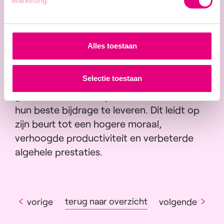
Marketing
werknemers ook om veiligheid in hun
dagelijkse activiteiten te blijven prioriteren.
Alles toestaan
Door het bevorderen van een cultuur van
respect en welzijn, kunnen organisaties een
Selectie toestaan
omgeving creëren waar werknemers zich
gewaardeerd en empowered voelen om
hun beste bijdrage te leveren. Dit leidt op
zijn beurt tot een hogere moraal,
verhoogde productiviteit en verbeterde
algehele prestaties.
terug naar overzicht
vorige
volgende