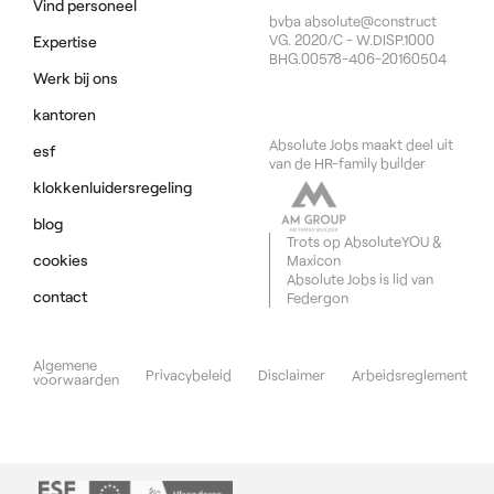
Vind personeel
bvba absolute@construct
VG. 2020/C - W.DISP.1000
Expertise
BHG.00578-406-20160504
Werk bij ons
kantoren
Absolute Jobs maakt deel uit
esf
van de HR-family builder
klokkenluidersregeling
blog
Trots op
AbsoluteYOU
&
cookies
Maxicon
Absolute Jobs is lid van
contact
Federgon
Algemene
Privacybeleid
Disclaimer
Arbeidsreglement
voorwaarden