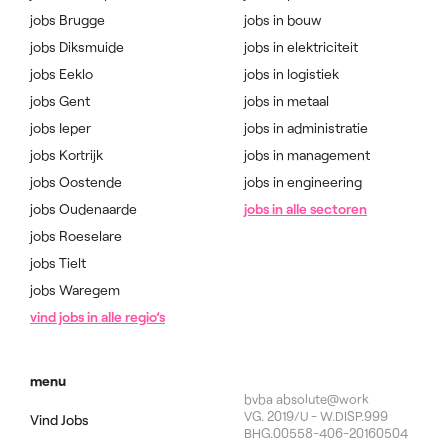
jobs Brugge
jobs in bouw
jobs Diksmuide
jobs in elektriciteit
jobs Eeklo
jobs in logistiek
jobs Gent
jobs in metaal
jobs Ieper
jobs in administratie
jobs Kortrijk
jobs in management
jobs Oostende
jobs in engineering
jobs Oudenaarde
jobs in alle sectoren
jobs Roeselare
jobs Tielt
jobs Waregem
vind jobs in alle regio’s
menu
bvba absolute@work
VG. 2019/U - W.DISP.999
Vind Jobs
BHG.00558-406-20160504