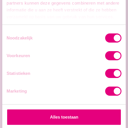
partners kunnen deze gegevens combineren met andere
informatie die u aan ze heeft verstrekt of die ze hebben
Middelkerke / Dagwerk
verzameld op basis van uw gebruik van hun services.
Student SLAGERIJ
Toestemmingsselectie
Noodzakelijk
Voorkeuren
Middelkerke / Dagwerk
Jobstudent SLAGERIJ
Statistieken
Marketing
Middelkerke / Dagwerk
Alles toestaan
FLEXI kok slagerij