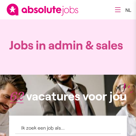
NL
Jobs in admin & sales
vacatures voor jou
62