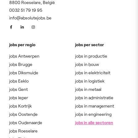
8800 Roeselare, België
0032 51 79 19 95
info@absolutejobs.be
jobs per regio
jobs per sector
jobs Antwerpen
jobs in productie
jobs Brugge
jobs in bouw
jobs Diksmuide
jobs in elektriciteit
jobs Eeklo
jobs in logistiek
jobs Gent
jobs in metaal
jobs Ieper
jobs in administratie
jobs Kortrijk
jobs in management
jobs Oostende
jobs in engineering
jobs Oudenaarde
jobs in alle sectoren
jobs Roeselare