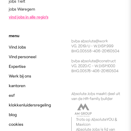
jobs Tielt
jobs Waregem
vind jobs in alle regio’s
menu
bvba absolute@work
VG. 2019/U - W.DISP.999
Vind Jobs
BHG.00558-406-20160504
Vind personeel
bvba absolute@construct
VG. 2020/C - W.DISP.1000
Expertise
BHG.00578-406-20160504
Werk bij ons
kantoren
Absolute Jobs maakt deel uit
esf
van de HR-family builder
klokkenluidersregeling
blog
Trots op
AbsoluteYOU
&
cookies
Maxicon
Absolute Jobs is lid van