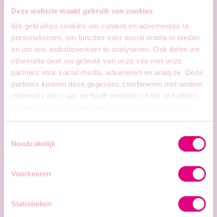
personeel
Deze website maakt gebruik van cookies
We gebruiken cookies om content en advertenties te
personaliseren, om functies voor social media te bieden
Wil je meer weten over onze dienstverlening of heb
en om ons websiteverkeer te analyseren. Ook delen we
je specifieke vragen? Contacteer ons via
informatie over uw gebruik van onze site met onze
onderstaand formulier.
partners voor social media, adverteren en analyse. Deze
partners kunnen deze gegevens combineren met andere
informatie die u aan ze heeft verstrekt of die ze hebben
verzameld op basis van uw gebruik van hun services.
Voor- en familienaam
Toestemmingsselectie
Noodzakelijk
Functie
Voorkeuren
Bedrijf
Statistieken