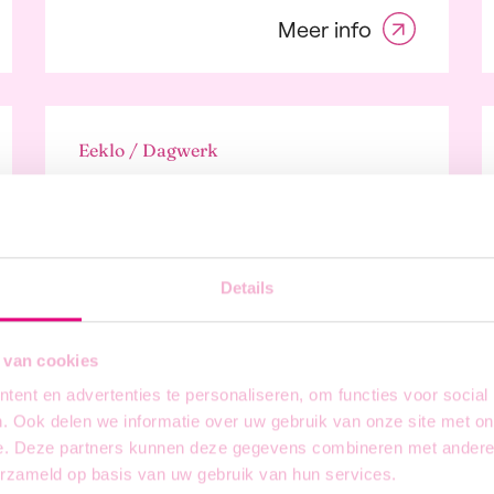
ctie
Meer info
n Internet
al
t, cultuur,
rtainment en sport
dbouw, bos en
Eeklo / Dagwerk
rij
Monteur fijn
ductie
a, audiovisuele
metaalwerk
strie en uitgeverijen
ische technologie
Details
isch en gezondheid
alindustrie
Meer info
industrie
 van cookies
uur en omgeving
ent en advertenties te personaliseren, om functies voor social
eiding
. Ook delen we informatie over uw gebruik van onze site met on
erzoek en
e. Deze partners kunnen deze gegevens combineren met andere i
ikkeling
Eeklo / Dagwerk
erzameld op basis van uw gebruik van hun services.
rheidsdiensten en