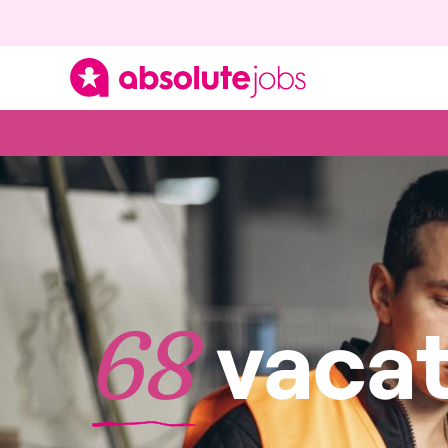
vacat
68