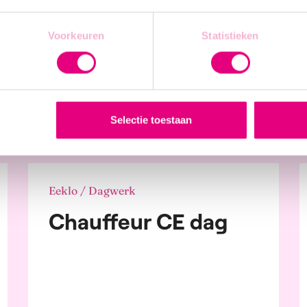
profit
Onderhoudselektrici
nbare
stverleing
Voorkeuren
Statistieken
en
ecommunicatie
nsten
iel, kledij en mode
tgoed
Meer info
e tijd en toerisme
Selectie toestaan
Eeklo / Dagwerk
Chauffeur CE dag