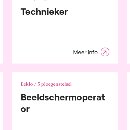
ting & Accounting
Technieker
omotive sector
ing, financiële
sten en verzekering
w
mische en
rochemische sector
sulting
Meer info
ributie, transport en
stiek
triciteit
rgie
maceutische
Eeklo / 3 ploegenstelsel
strie
Beeldschermoperat
t Moving Consumer
ds and Durables
or
ische industrie
t- en kleinhandel
ring
oneel, werving en