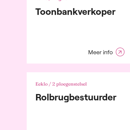
Audi
Weekend
Toonbankverkoper
Aut
Bank
dien
Bou
Che
Pet
Con
Meer info
Dist
logi
elek
Ene
Far
Eeklo / 2 ploegenstelsel
indu
Rolbrugbestuurder
Fas
Goo
Graf
Groo
Cate
Pers