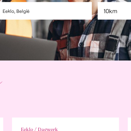
lame, Communicatie
ublic Relations
dbouw en
ingsindustrie
emene diensten
ere sectoren
Eeklo / Dagwerk