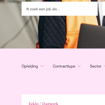
Opleiding
Contracttype
Sector
Geen
Dagwerk
Rec
en P
Lager onderwijs
Nachtwerk
Lan
Secundair onderwijs
Volcontinu
voed
Bachelor
Onderbroken dienst
Alg
Master
2-ploegenstelsel
And
Eeklo / Dagwerk
3-ploegenstelsel