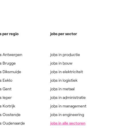
s per regio
jobs per sector
bs Antwerpen
jobs in productie
bs Brugge
jobs in bouw
bs Diksmuide
jobs in elektriciteit
s Eeklo
jobs in logistiek
s Gent
jobs in metaal
s Ieper
jobs in administratie
s Kortrijk
jobs in management
bs Oostende
jobs in engineering
bs Oudenaarde
jobs in alle sectoren