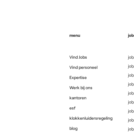
menu
job
Vind Jobs
jo
jo
Vind personeel
jo
Expertise
job
Werk bij ons
job
kantoren
job
esf
job
klokkenluidersregeling
jo
blog
jo