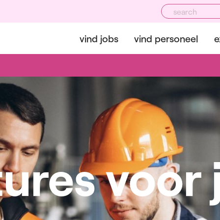
vind jobs
vind personeel
e
ures voor 