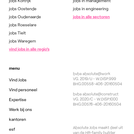
jobs Kortrijk
jobs in management
jobs Oostende
jobs in engineering
jobs Oudenaarde
jobs in alle sectoren
jobs Roeselare
jobs Tielt
jobs Waregem
vind jobs in alle regio’s
menu
bvba absolute@work
VG. 2019/U - W.DISP.999
Vind Jobs
BHG.00558-406-20160504
Vind personeel
bvba absolute@construct
VG. 2020/C - W.DISP.1000
Expertise
BHG.00578-406-20160504
Werk bij ons
kantoren
Absolute Jobs maakt deel uit
esf
van de HR-family builder