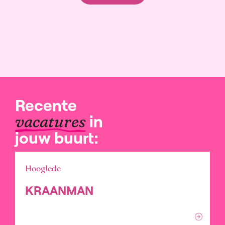
Recente
in
vacatures
jouw buurt:
Hooglede
KRAANMAN