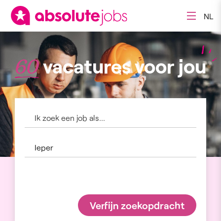
NL
vacatures voor jou
60
Verfijn zoekopdracht