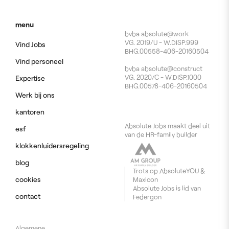
menu
bvba absolute@work
VG. 2019/U - W.DISP.999
Vind Jobs
BHG.00558-406-20160504
Vind personeel
bvba absolute@construct
VG. 2020/C - W.DISP.1000
Expertise
BHG.00578-406-20160504
Werk bij ons
kantoren
Absolute Jobs maakt deel uit
esf
van de HR-family builder
klokkenluidersregeling
blog
Trots op
AbsoluteYOU
&
cookies
Maxicon
Absolute Jobs is lid van
contact
Federgon
Algemene