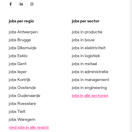
jobs per regio
jobs per sector
jobs Antwerpen
jobs in productie
jobs Brugge
jobs in bouw
jobs Diksmuide
jobs in elektriciteit
jobs Eeklo
jobs in logistiek
jobs Gent
jobs in metaal
jobs Ieper
jobs in administratie
jobs Kortrijk
jobs in management
jobs Oostende
jobs in engineering
jobs Oudenaarde
jobs in alle sectoren
jobs Roeselare
jobs Tielt
jobs Waregem
vind jobs in alle regio’s