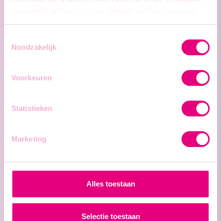
Technieker Dag
verzameld op basis van uw gebruik van hun services.
Toestemmingsselectie
Noodzakelijk
Ieper / Dagwerk
Voorkeuren
Polyvalent Metaalarbeider
Statistieken
Marketing
Ieper / Laat
Metaalarbeider - Avondploeg
Alles toestaan
Selectie toestaan