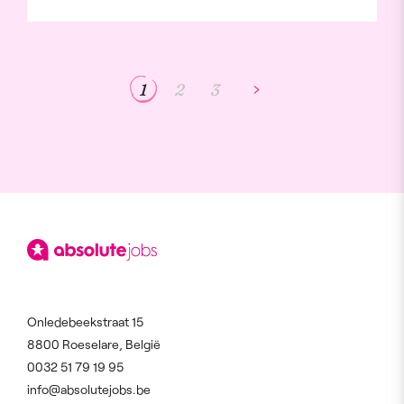
1
2
3
Onledebeekstraat 15
8800 Roeselare, België
0032 51 79 19 95
info@absolutejobs.be