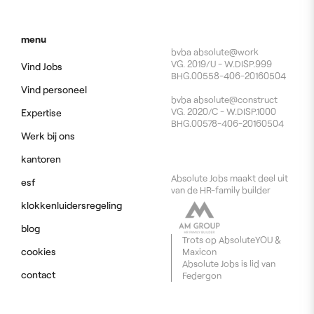
menu
bvba absolute@work
VG. 2019/U - W.DISP.999
Vind Jobs
BHG.00558-406-20160504
Vind personeel
bvba absolute@construct
VG. 2020/C - W.DISP.1000
Expertise
BHG.00578-406-20160504
Werk bij ons
kantoren
Absolute Jobs maakt deel uit
esf
van de HR-family builder
klokkenluidersregeling
blog
Trots op
AbsoluteYOU
&
cookies
Maxicon
Absolute Jobs is lid van
contact
Federgon