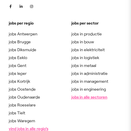
jobs per regio
jobs per sector
jobs Antwerpen
jobs in productie
jobs Brugge
jobs in bouw
jobs Diksmuide
jobs in elektriciteit
jobs Eeklo
jobs in logistiek
jobs Gent
jobs in metaal
jobs Ieper
jobs in administratie
jobs Kortrijk
jobs in management
jobs Oostende
jobs in engineering
jobs Oudenaarde
jobs in alle sectoren
jobs Roeselare
jobs Tielt
jobs Waregem
vind jobs in alle regio’s