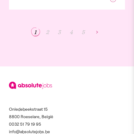
1
2
3
4
5
Onledebeekstraat 15
8800 Roeselare, België
0032 51 79 19 95
info@absolutejobs.be