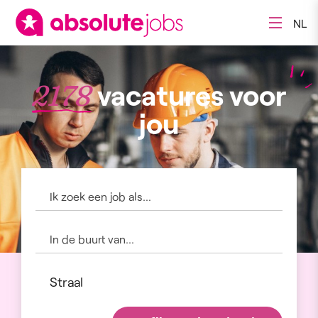
NL
vacatures voor
2178
jou