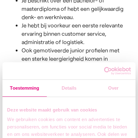
Je beschikt over een bachelor- of
masterdiploma of hebt een gelijkwaardig
denk- en werkniveau.
Je hebt bij voorkeur een eerste relevante
ervaring binnen customer service,
administratie of logistiek.
Ook gemotiveerde junior profielen met
een sterke leergierigheid komen in
aanmerking.
Je bent communicatief sterk en
klantvriendelijk.
Toestemming
Details
Over
Je werkt nauwkeurig en hebt oog voor
detail.
Je bent organisatorisch sterk en kan vlot
Deze website maakt gebruik van cookies
prioriteiten stellen.
We gebruiken cookies om content en advertenties te
Je houdt van een dynamische
personaliseren, om functies voor social media te bieden
werkomgeving en kan goed omgaan met
en om ons websiteverkeer te analyseren. Ook delen we