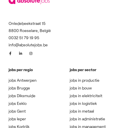
Onledebeekstraat 15
8800 Roeselare, België
0032 51 79 19 95
info@absolutejobs.be
jobs per regio
jobs per sector
jobs Antwerpen
jobs in productie
jobs Brugge
jobs in bouw
jobs Diksmuide
jobs in elektriciteit
jobs Eeklo
jobs in logistiek
jobs Gent
jobs in metaal
jobs Ieper
jobs in administratie
jobs Kortrijk
jobs in management