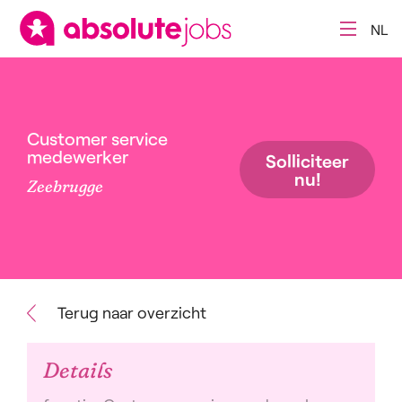
NL
Customer service
medewerker
Solliciteer
nu!
Zeebrugge
Terug naar overzicht
Details