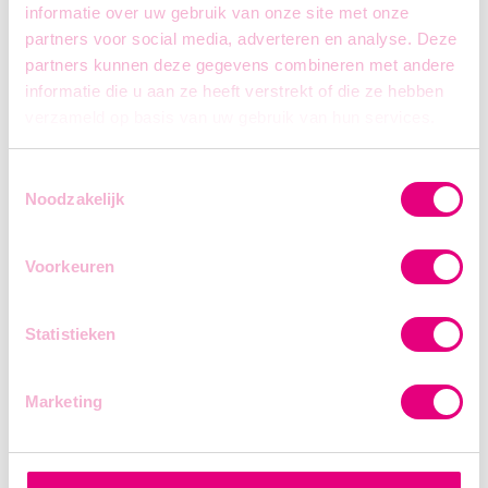
deadlines.
informatie over uw gebruik van onze site met onze
partners voor social media, adverteren en analyse. Deze
Je bent assertief, stressbestendig en
partners kunnen deze gegevens combineren met andere
oplossingsgericht.
informatie die u aan ze heeft verstrekt of die ze hebben
Je hebt een professionele uitstraling en
verzameld op basis van uw gebruik van hun services.
een collegiale ingesteldheid.
Je schakelt vlot tussen verschillende taken
Toestemmingsselectie
en situaties.
Noodzakelijk
Je beschikt over een uitstekende kennis
van het Nederlands.
Voorkeuren
Je communiceert vlot in het Engels.
Statistieken
Marketing