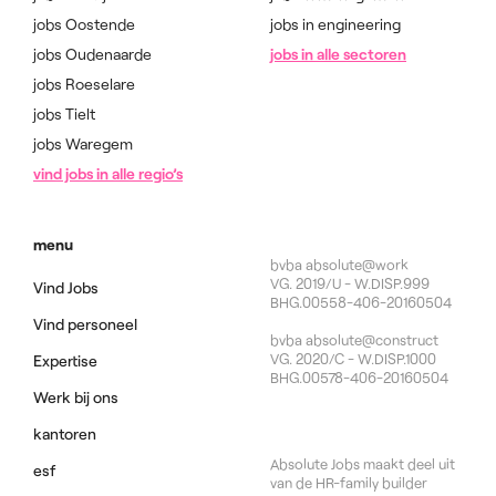
jobs Oostende
jobs in engineering
jobs Oudenaarde
jobs in alle sectoren
jobs Roeselare
jobs Tielt
jobs Waregem
vind jobs in alle regio’s
menu
bvba absolute@work
VG. 2019/U - W.DISP.999
Vind Jobs
BHG.00558-406-20160504
Vind personeel
bvba absolute@construct
VG. 2020/C - W.DISP.1000
Expertise
BHG.00578-406-20160504
Werk bij ons
kantoren
Absolute Jobs maakt deel uit
esf
van de HR-family builder