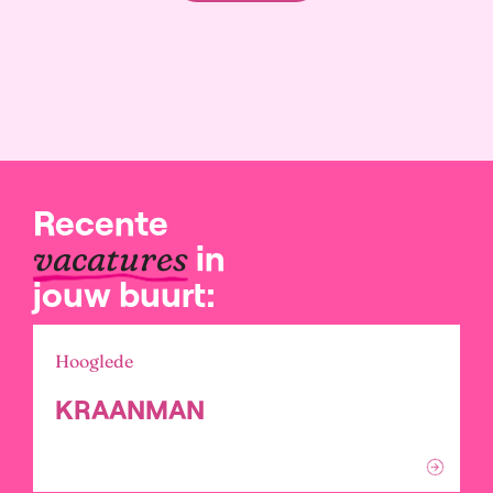
Recente
in
vacatures
jouw buurt:
Hooglede
KRAANMAN