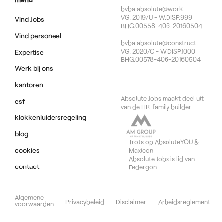
bvba absolute@work
VG. 2019/U - W.DISP.999
Vind Jobs
BHG.00558-406-20160504
Vind personeel
bvba absolute@construct
VG. 2020/C - W.DISP.1000
Expertise
BHG.00578-406-20160504
Werk bij ons
kantoren
Absolute Jobs maakt deel uit
esf
van de HR-family builder
klokkenluidersregeling
blog
Trots op
AbsoluteYOU
&
cookies
Maxicon
Absolute Jobs is lid van
contact
Federgon
Algemene
Privacybeleid
Disclaimer
Arbeidsreglement
voorwaarden