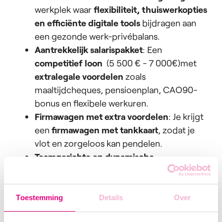
werkplek waar
flexibiliteit, thuiswerkopties
en efficiënte digitale tools
bijdragen aan
een gezonde werk-privébalans.
Aantrekkelijk salarispakket
: Een
competitief loon
(5 500 € - 7 000€)met
extralegale voordelen
zoals
maaltijdcheques, pensioenplan, CAO90-
bonus en flexibele werkuren.
Firmawagen met extra voordelen
: Je krijgt
een
firmawagen met tankkaart
, zodat je
vlot en zorgeloos kan pendelen.
Teamgerichte en dynamische
bedrijfscultuur
: Je komt terecht in een
hecht team van professionals
, met een
collegiale sfeer en tal van leuke
Toestemming
Details
Over
teamevents.