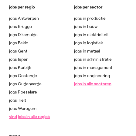
jobs per regio
jobs per sector
jobs Antwerpen
jobs in productie
jobs Brugge
jobs in bouw
jobs Diksmuide
jobs in elektriciteit
jobs Eeklo
jobs in logistiek
jobs Gent
jobs in metaal
jobs Ieper
jobs in administratie
jobs Kortrijk
jobs in management
jobs Oostende
jobs in engineering
jobs Oudenaarde
jobs in alle sectoren
jobs Roeselare
jobs Tielt
jobs Waregem
vind jobs in alle regio’s
menu