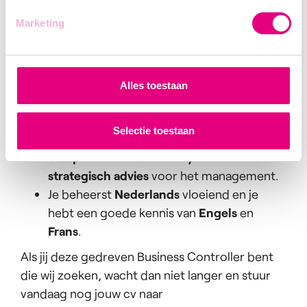
kostenoptimalisatie en financieel
Marketing
strategisch advies
.
Je hebt ervaring met
ERP-systemen
en
bent IT-minded.
Je bent een
zelfstandige en proactieve
Alles toestaan
denker
die met strakke deadlines kan
omgaan.
Selectie toestaan
Je bent communicatief sterk en kan
complexe financiële analyses vertalen naar
strategisch advies
voor het management.
Je beheerst
Nederlands
vloeiend en je
hebt een goede kennis van
Engels
en
Frans
.
Als jij deze gedreven Business Controller bent
die wij zoeken, wacht dan niet langer en stuur
vandaag nog jouw cv naar