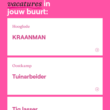
in
vacatures
jouw buurt:
Hooglede
KRAANMAN
Oostkamp
Tuinarbeider
Tig lasser