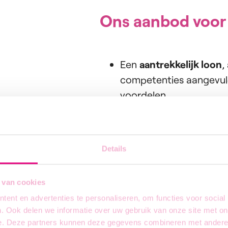
Ons aanbod voor
Een
aantrekkelijk loon
,
competenties aangevuld
voordelen.
Flexibele werkuren
en e
Werkzekerheid
in een 
binnen een gezond fami
Details
ervaring.
Opleidingsmogelijkhed
 van cookies
bedrijf.
ent en advertenties te personaliseren, om functies voor social
Werken met de nieuwste
. Ook delen we informatie over uw gebruik van onze site met on
e. Deze partners kunnen deze gegevens combineren met andere i