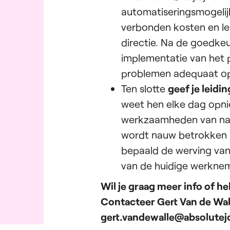
automatiseringsmogelij
verbonden kosten en leg
directie. Na de goedkeu
implementatie van het p
problemen adequaat op
Ten slotte
geef je leid
weet hen elke dag opni
werkzaamheden van nabij
wordt nauw betrokken b
bepaald de werving van
van de huidige werknem
Wil je graag meer info of he
Contacteer Gert Van de Wall
gert.vandewalle@absolutej