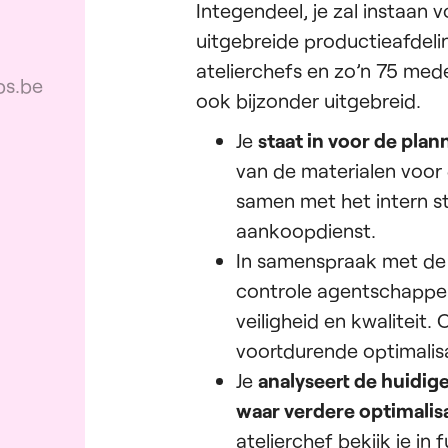
Integendeel, je zal instaan v
uitgebreide productieafdel
atelierchefs en zo’n 75 med
bs.be
ook bijzonder uitgebreid.
Je
staat in voor de plan
van de materialen voor 
samen met het intern s
aankoopdienst.
In samenspraak met de 
controle agentschappe
veiligheid en kwaliteit
voortdurende optimalisat
Je
analyseert de huidi
waar verdere optimalisa
atelierchef bekijk je in 