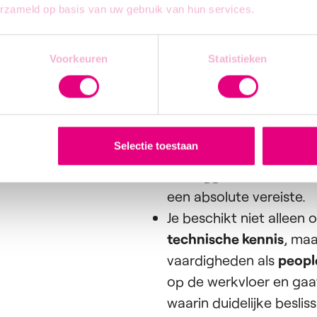
erzameld op basis van uw gebruik van hun services.
Dit ben jij
Voorkeuren
Statistieken
Je bent een
ingenieur, 
elektromechanica, bou
Selectie toestaan
stevig in zijn/haar scho
(leidinggevende) ervari
een absolute vereiste.
Je beschikt niet alleen
technische kennis
, ma
vaardigheden als
peopl
op de werkvloer en ga
waarin duidelijke beslis