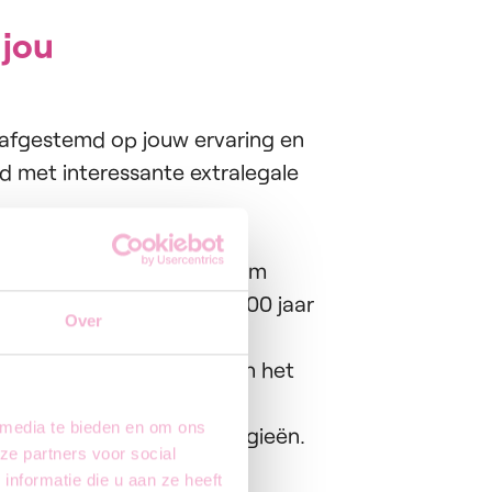
 jou
 afgestemd op jouw ervaring en
 met interessante extralegale
en filevrije ligging.
gedreven en collegiaal team
liebedrijf met meer dan 100 jaar
Over
en en groeikansen
binnen het
 media te bieden en om ons
 materialen en technologieën.
ze partners voor social
nformatie die u aan ze heeft