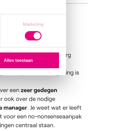
Marketing
bij voorkeur richting
w of automatisatie
, die erg
Alles toestaan
enen staat. Een eerste
ng in een productieomgeving is
 over een
zeer gedegen
ar ook over de nodige
e manager
. Je weet wat er leeft
at voor een no-nonsenseaanpak
singen centraal staan.