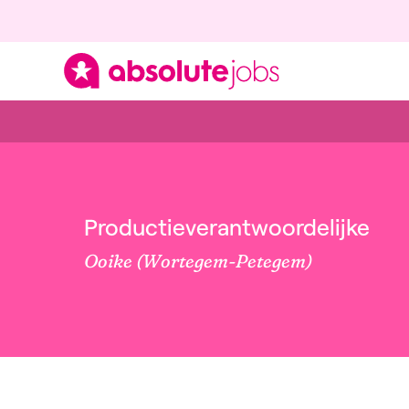
Productieverantwoordelijke
Ooike (Wortegem-Petegem)