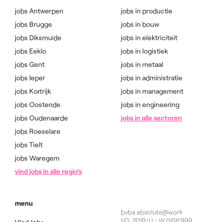
jobs Antwerpen
jobs in productie
jobs Brugge
jobs in bouw
jobs Diksmuide
jobs in elektriciteit
jobs Eeklo
jobs in logistiek
jobs Gent
jobs in metaal
jobs Ieper
jobs in administratie
jobs Kortrijk
jobs in management
jobs Oostende
jobs in engineering
jobs Oudenaarde
jobs in alle sectoren
jobs Roeselare
jobs Tielt
jobs Waregem
vind jobs in alle regio’s
menu
bvba absolute@work
VG. 2019/U - W.DISP.999