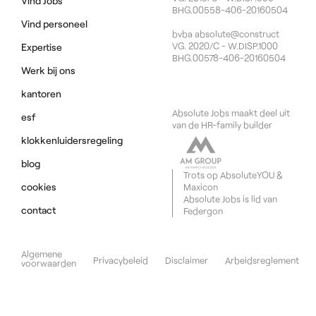
Vind Jobs
BHG.00558-406-20160504
Vind personeel
bvba absolute@construct
VG. 2020/C - W.DISP.1000
Expertise
BHG.00578-406-20160504
Werk bij ons
kantoren
Absolute Jobs maakt deel uit
esf
van de HR-family builder
klokkenluidersregeling
blog
Trots op
AbsoluteYOU
&
cookies
Maxicon
Absolute Jobs is lid van
contact
Federgon
Algemene
Privacybeleid
Disclaimer
Arbeidsreglement
voorwaarden