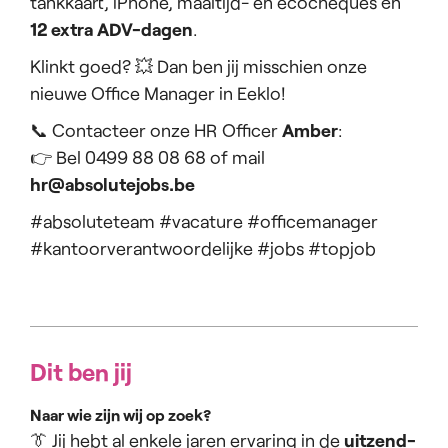
tankkaart, iPhone, maaltijd- en ecocheques én
12 extra ADV-dagen
.
Klinkt goed? 💥 Dan ben jij misschien onze
nieuwe Office Manager in Eeklo!
📞 Contacteer onze HR Officer
Amber
:
👉 Bel 0499 88 08 68 of mail
hr@absolutejobs.be
#absoluteteam #vacature #officemanager
#kantoorverantwoordelijke #jobs #topjob
Dit ben jij
Naar wie zijn wij op zoek?
👔 Jij hebt al enkele jaren ervaring in de
uitzend-