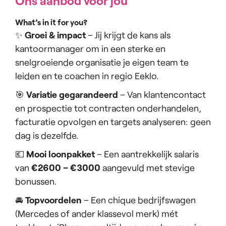
Ons aanbod voor jou
What’s in it for you?
✨
Groei & impact
– Jij krijgt de kans als
kantoormanager om in een sterke en
snelgroeiende organisatie je eigen team te
leiden en te coachen in regio Eeklo.
🎯
Variatie gegarandeerd
– Van klantencontact
en prospectie tot contracten onderhandelen,
facturatie opvolgen en targets analyseren: geen
dag is dezelfde.
💶
Mooi loonpakket
– Een aantrekkelijk salaris
van
€2600 – €3000
aangevuld met stevige
bonussen.
🚘
Topvoordelen
– Een chique bedrijfswagen
(Mercedes of ander klassevol merk) mét