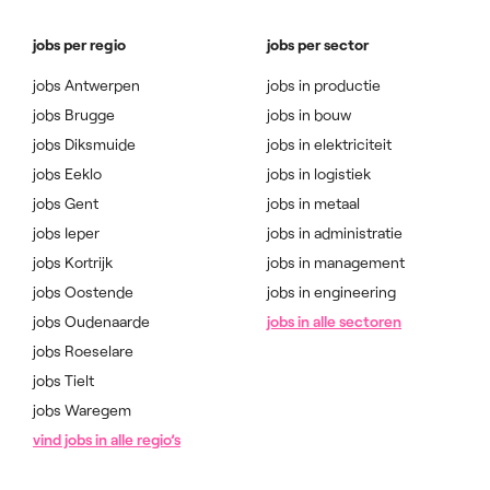
jobs per regio
jobs per sector
jobs Antwerpen
jobs in productie
jobs Brugge
jobs in bouw
jobs Diksmuide
jobs in elektriciteit
jobs Eeklo
jobs in logistiek
jobs Gent
jobs in metaal
jobs Ieper
jobs in administratie
jobs Kortrijk
jobs in management
jobs Oostende
jobs in engineering
jobs Oudenaarde
jobs in alle sectoren
jobs Roeselare
jobs Tielt
jobs Waregem
vind jobs in alle regio’s