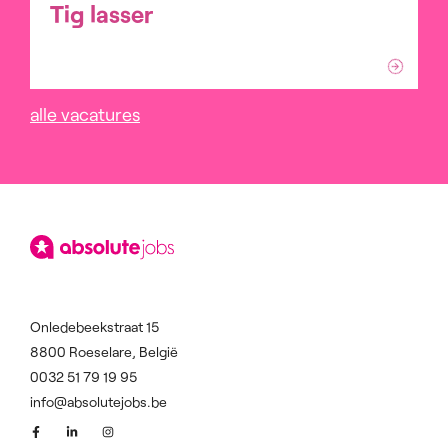
Tig lasser
alle vacatures
Onledebeekstraat 15
8800 Roeselare, België
0032 51 79 19 95
info@absolutejobs.be