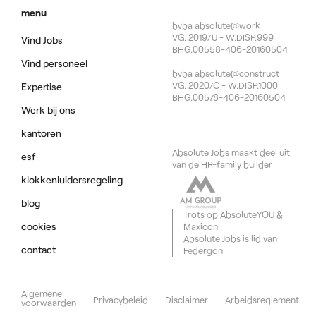
menu
bvba absolute@work
VG. 2019/U - W.DISP.999
Vind Jobs
BHG.00558-406-20160504
Vind personeel
bvba absolute@construct
VG. 2020/C - W.DISP.1000
Expertise
BHG.00578-406-20160504
Werk bij ons
kantoren
Absolute Jobs maakt deel uit
esf
van de HR-family builder
klokkenluidersregeling
blog
Trots op
AbsoluteYOU
&
cookies
Maxicon
Absolute Jobs is lid van
contact
Federgon
Algemene
Privacybeleid
Disclaimer
Arbeidsreglement
voorwaarden