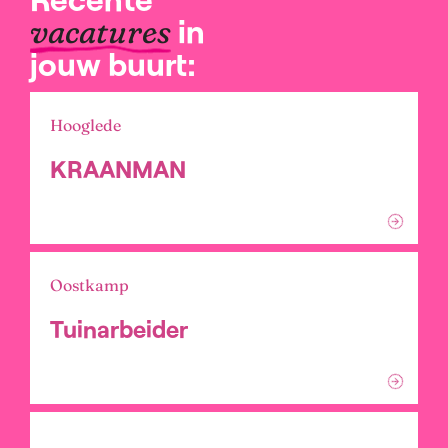
in
vacatures
jouw buurt:
Hooglede
KRAANMAN
Oostkamp
Tuinarbeider