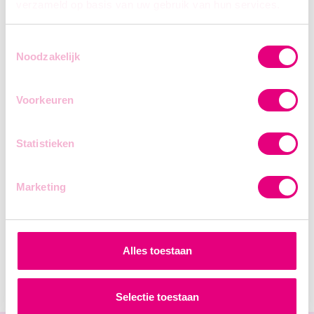
verzameld op basis van uw gebruik van hun services.
In het bezit zijn van een VCA-attest en/of
een BA4 of BA5 is een pluspunt.
Toestemmingsselectie
Noodzakelijk
Voorkeuren
Statistieken
Marketing
Alles toestaan
Selectie toestaan