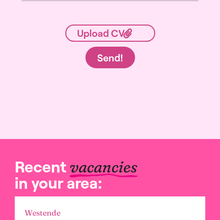
Send!
Recent
vacancies
in your area:
Westende