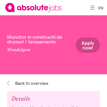
EN
Muncitor in constructii de
drumuri / terasamente
Apply
now!
Wondelgem
Back to overview
Details