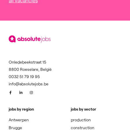
all vacancies
Onledebeekstraat 15
8800 Roeselare, België
0032 51 79 19 95
info@absolutejobs.be
jobs by region
jobs by sector
Antwerpen
production
Brugge
construction