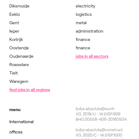
Diksmuide
electricity
Eeklo
logistics
Gent
metal
Ieper
administration
Kortrijk
finance
Oostende
finance
Oudenaarde
jobs in all sectors
Roeselare
Tielt
Waregem
find jobs in all regions
bvba absolute@work
menu
VG. 2019/U - W.DISP.999
BHG.00558-406-20160504
International
bvba absolute@construct
offices
VG. 2020/C - W.DISP.1000