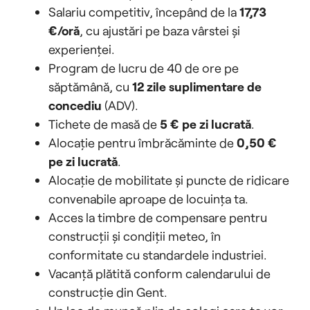
Salariu competitiv, începând de la
17,73
€/oră
, cu ajustări pe baza vârstei și
experienței.
Program de lucru de 40 de ore pe
săptămână, cu
12 zile suplimentare de
concediu
(ADV).
Tichete de masă de
5 € pe zi lucrată
.
Alocație pentru îmbrăcăminte de
0,50 €
pe zi lucrată
.
Alocație de mobilitate și puncte de ridicare
convenabile aproape de locuința ta.
Acces la timbre de compensare pentru
construcții și condiții meteo, în
conformitate cu standardele industriei.
Vacanță plătită conform calendarului de
construcție din Gent.