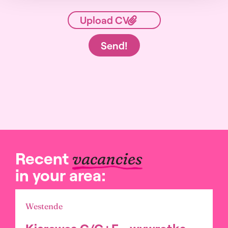
Send!
Recent
vacancies
in your area:
Westende