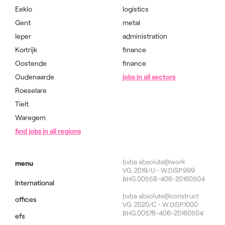
Eeklo
logistics
Gent
metal
Ieper
administration
Kortrijk
finance
Oostende
finance
Oudenaarde
jobs in all sectors
Roeselare
Tielt
Waregem
find jobs in all regions
bvba absolute@work
menu
VG. 2019/U - W.DISP.999
BHG.00558-406-20160504
International
bvba absolute@construct
offices
VG. 2020/C - W.DISP.1000
BHG.00578-406-20160504
efs