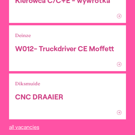
Kierowca C/C+E - wywrotka
Deinze
W012- Truckdriver CE Moffett
Diksmuide
CNC DRAAIER
all vacancies